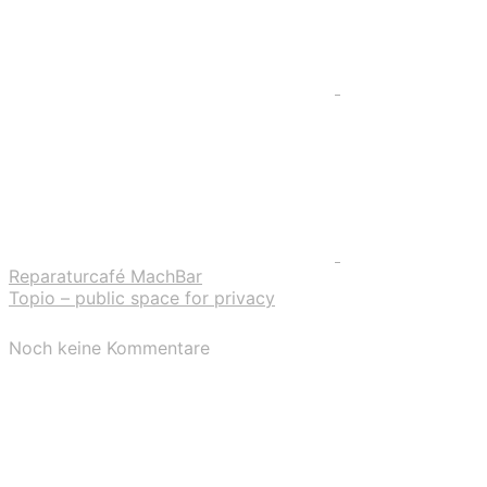
Reparaturcafé MachBar
Topio – public space for privacy
Noch keine Kommentare