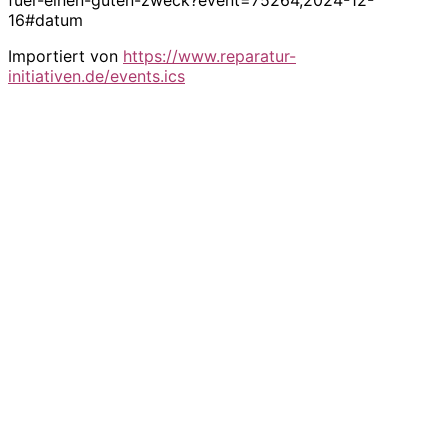
16#datum
Importiert von
https://www.reparatur-
initiativen.de/events.ics