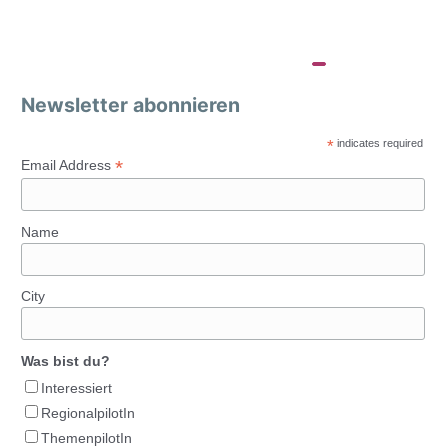
Newsletter abonnieren
*
indicates required
*
Email Address
Name
City
Was bist du?
Interessiert
RegionalpilotIn
ThemenpilotIn