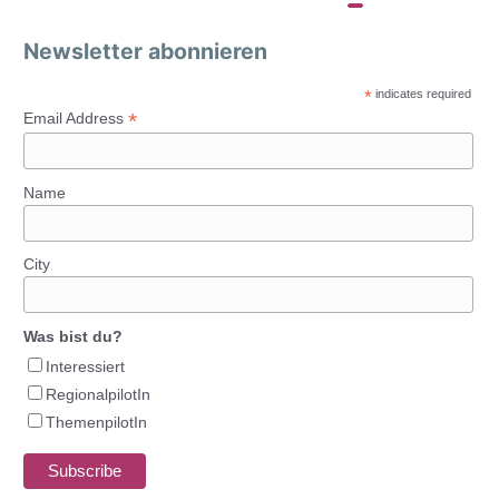
Newsletter abonnieren
*
indicates required
*
Email Address
Name
City
Was bist du?
Interessiert
RegionalpilotIn
ThemenpilotIn