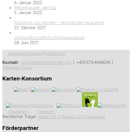
6. Januar 2022
Witzenhausen geht fair
5. Januar 2022
Russland von morgen – ein hybrider Hackathon
22. Oktober 2021
Zivilgesellschaftliche Energieinitiativen
28. Juni 2021
wechange-Gruppe
|
Mastodon
Kontakt
:
info@kartevonmorgen.org
| +491573-4448245 |
Telegram-Kanal
Karten-Konsortium
Instagram
-
Telegram
Rechtlicher Träger:
Ideen³ e.V. // Räume für Entwicklung
Förderpartner