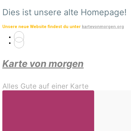
Zum
Dies ist unsere alte Homepage!
Hauptinhalt
springen
Unsere neue Website findest du unter
kartevonmorgen.org
Karte von morgen
Alles Gute auf einer Karte