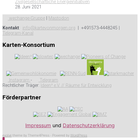
Zivilgesellschaftliche Energieinitiativen
28. Juni 2021
wechange-Gruppe
|
Mastodon
Kontakt
:
info@kartevonmorgen.org
| +491573-4448245 |
Telegram-Kanal
Karten-Konsortium
Instagram
-
Telegram
Rechtlicher Träger:
Ideen³ e.V. // Räume für Entwicklung
Förderpartner
Impressum
und
Datenschutzerklärung
evolve
theme by Theme4Press - Powered by
WordPress