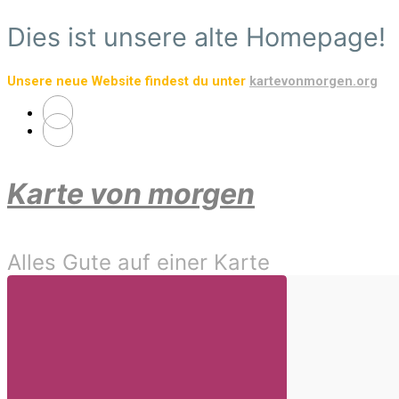
Zum
Dies ist unsere alte Homepage!
Hauptinhalt
springen
Unsere neue Website findest du unter
kartevonmorgen.org
Karte von morgen
Alles Gute auf einer Karte