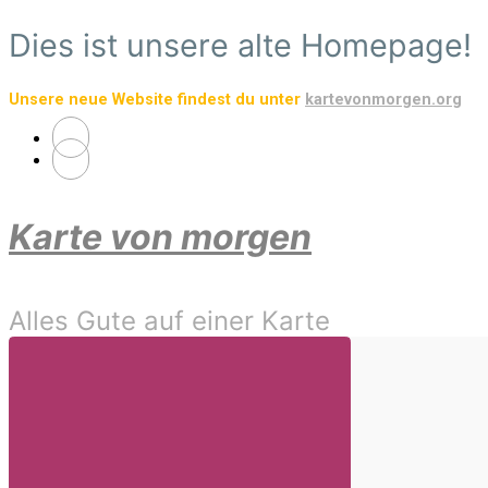
Zum
Dies ist unsere alte Homepage!
Hauptinhalt
springen
Unsere neue Website findest du unter
kartevonmorgen.org
Karte von morgen
Alles Gute auf einer Karte