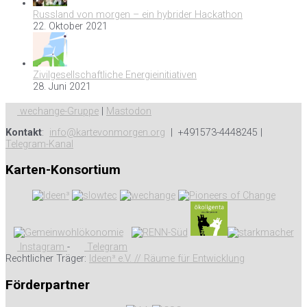
Russland von morgen – ein hybrider Hackathon
22. Oktober 2021
Zivilgesellschaftliche Energieinitiativen
28. Juni 2021
wechange-Gruppe
|
Mastodon
Kontakt
:
info@kartevonmorgen.org
| +491573-4448245 |
Telegram-Kanal
Karten-Konsortium
Instagram
-
Telegram
Rechtlicher Träger:
Ideen³ e.V. // Räume für Entwicklung
Förderpartner