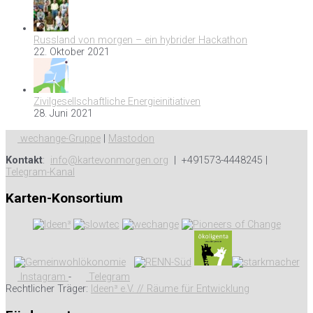
Russland von morgen – ein hybrider Hackathon
22. Oktober 2021
Zivilgesellschaftliche Energieinitiativen
28. Juni 2021
wechange-Gruppe
|
Mastodon
Kontakt
:
info@kartevonmorgen.org
| +491573-4448245 |
Telegram-Kanal
Karten-Konsortium
Instagram
-
Telegram
Rechtlicher Träger:
Ideen³ e.V. // Räume für Entwicklung