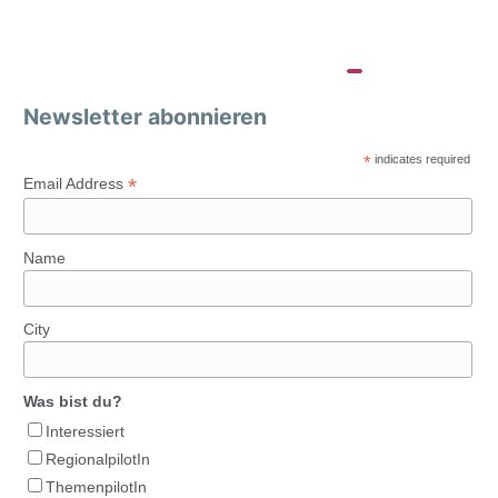
Newsletter abonnieren
*
indicates required
*
Email Address
Name
City
Was bist du?
Interessiert
RegionalpilotIn
ThemenpilotIn