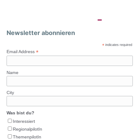
Newsletter abonnieren
*
indicates required
*
Email Address
Name
City
Was bist du?
Interessiert
RegionalpilotIn
ThemenpilotIn