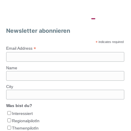
Newsletter abonnieren
*
indicates required
*
Email Address
Name
City
Was bist du?
Interessiert
RegionalpilotIn
ThemenpilotIn