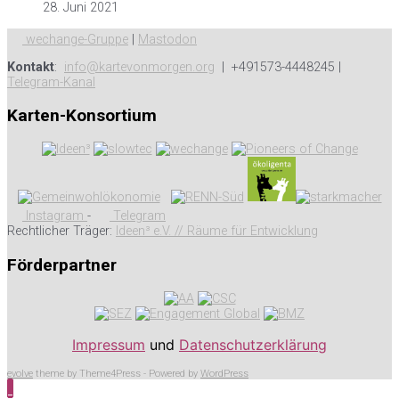
28. Juni 2021
wechange-Gruppe
|
Mastodon
Kontakt
:
info@kartevonmorgen.org
| +491573-4448245 |
Telegram-Kanal
Karten-Konsortium
Instagram
-
Telegram
Rechtlicher Träger:
Ideen³ e.V. // Räume für Entwicklung
Förderpartner
Impressum
und
Datenschutzerklärung
evolve
theme by Theme4Press - Powered by
WordPress