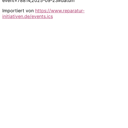
event=78814,2025-09-23#datum
Importiert von
https://www.reparatur-
initiativen.de/events.ics