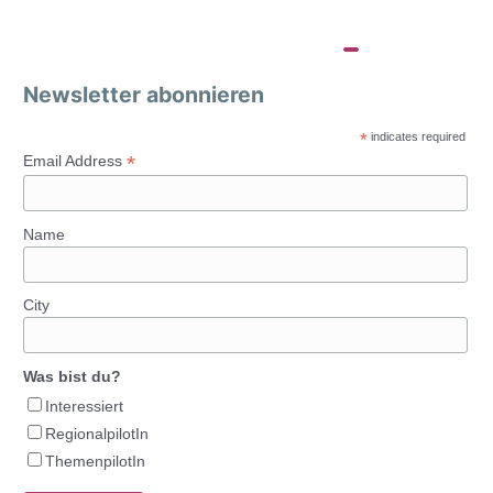
Newsletter abonnieren
*
indicates required
*
Email Address
Name
City
Was bist du?
Interessiert
RegionalpilotIn
ThemenpilotIn