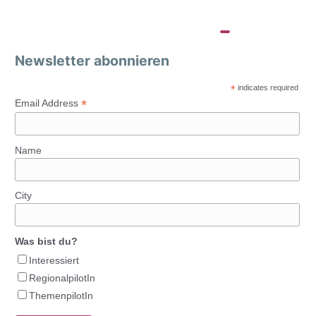
Newsletter abonnieren
*
indicates required
*
Email Address
Name
City
Was bist du?
Interessiert
RegionalpilotIn
ThemenpilotIn