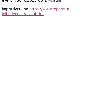
event=78846,2025-05-21#datum
Importiert von
https://www.reparatur-
initiativen.de/events.ics