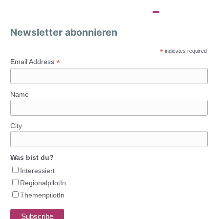
Newsletter abonnieren
*
indicates required
*
Email Address
Name
City
Was bist du?
Interessiert
RegionalpilotIn
ThemenpilotIn