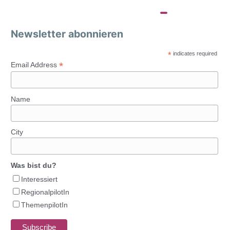
Newsletter abonnieren
*
indicates required
*
Email Address
Name
City
Was bist du?
Interessiert
RegionalpilotIn
ThemenpilotIn