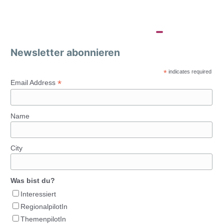
Newsletter abonnieren
*
indicates required
*
Email Address
Name
City
Was bist du?
Interessiert
RegionalpilotIn
ThemenpilotIn