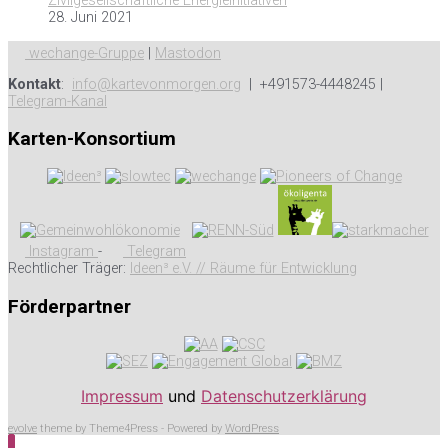
Zivilgesellschaftliche Energieinitiativen
28. Juni 2021
wechange-Gruppe
|
Mastodon
Kontakt
:
info@kartevonmorgen.org
| +491573-4448245 |
Telegram-Kanal
Karten-Konsortium
Instagram
-
Telegram
Rechtlicher Träger:
Ideen³ e.V. // Räume für Entwicklung
Förderpartner
Impressum
und
Datenschutzerklärung
evolve
theme by Theme4Press - Powered by
WordPress