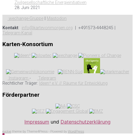
Zivilgesellschaftliche Energieinitiativen
28. Juni 2021
wechange-Gruppe
|
Mastodon
Kontakt
:
info@kartevonmorgen.org
| +491573-4448245 |
Telegram-Kanal
Karten-Konsortium
Instagram
-
Telegram
Rechtlicher Träger:
Ideen³ e.V. // Räume für Entwicklung
Förderpartner
Impressum
und
Datenschutzerklärung
evolve
theme by Theme4Press - Powered by
WordPress