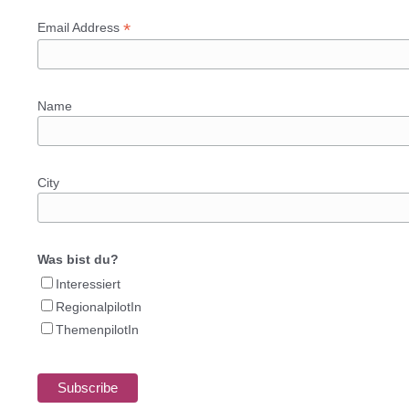
*
Email Address
Name
City
Was bist du?
Interessiert
RegionalpilotIn
ThemenpilotIn