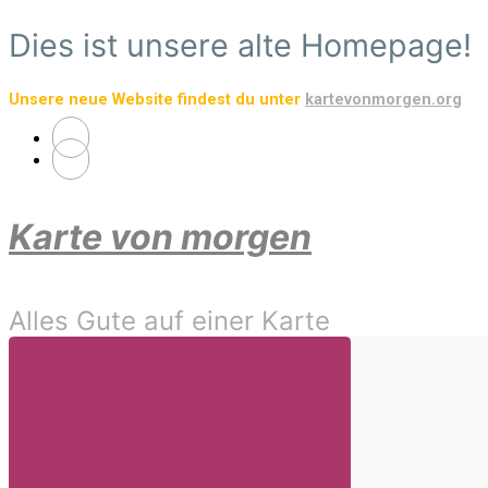
Zum
Dies ist unsere alte Homepage!
Hauptinhalt
springen
Unsere neue Website findest du unter
kartevonmorgen.org
Karte von morgen
Alles Gute auf einer Karte