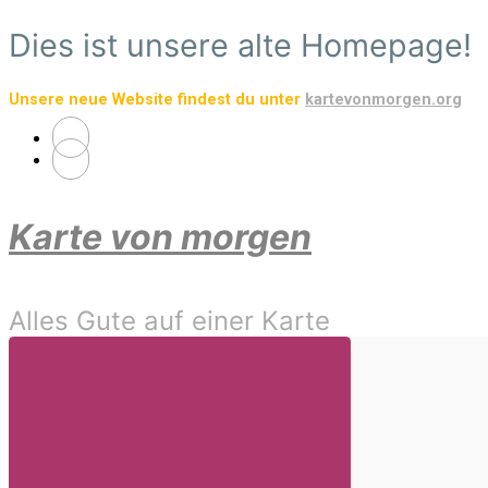
Zum
Dies ist unsere alte Homepage!
Hauptinhalt
springen
Unsere neue Website findest du unter
kartevonmorgen.org
Karte von morgen
Alles Gute auf einer Karte