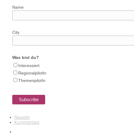
Name
City
Was bist du?
Interessiert
RegionalpilotIn
ThemenpilotIn
Neueste
Kommentare