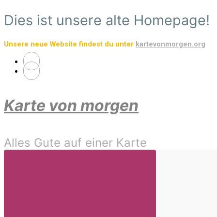
Zum
Dies ist unsere alte Homepage!
Hauptinhalt
springen
Unsere neue Website findest du unter
kartevonmorgen.org
Karte von morgen
Alles Gute auf einer Karte