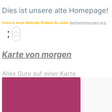
Zum
Dies ist unsere alte Homepage!
Hauptinhalt
springen
Unsere neue Website findest du unter
kartevonmorgen.org
Karte von morgen
Alles Gute auf einer Karte