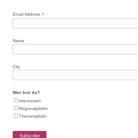
*
Email Address
Name
City
Was bist du?
Interessiert
RegionalpilotIn
ThemenpilotIn