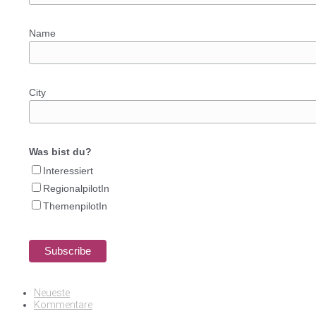
Name
City
Was bist du?
Interessiert
RegionalpilotIn
ThemenpilotIn
Neueste
Kommentare