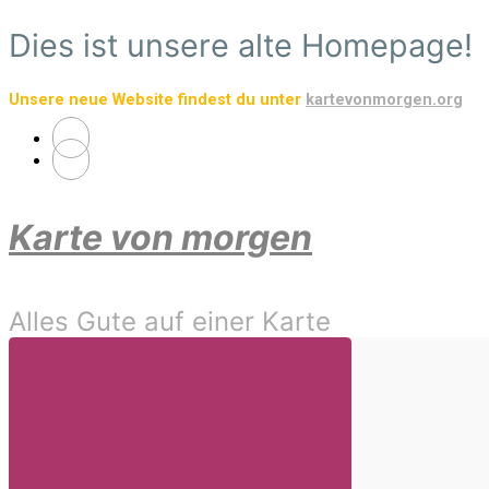
Zum
Dies ist unsere alte Homepage!
Hauptinhalt
springen
Unsere neue Website findest du unter
kartevonmorgen.org
Karte von morgen
Alles Gute auf einer Karte