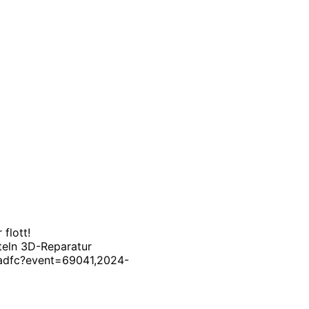
flott!
teln 3D-Reparatur
t-adfc?event=69041,2024-