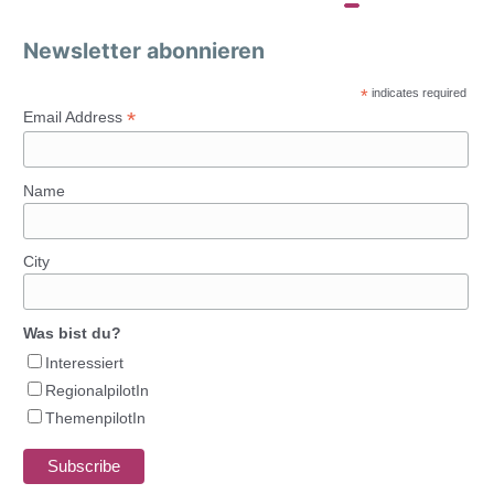
Newsletter abonnieren
*
indicates required
*
Email Address
Name
City
Was bist du?
Interessiert
RegionalpilotIn
ThemenpilotIn