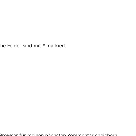
che Felder sind mit
*
markiert
Browser für meinen nächsten Kommentar speichern.