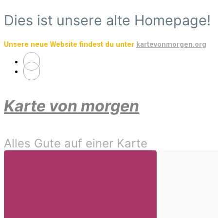
Zum
Dies ist unsere alte Homepage!
Hauptinhalt
springen
Unsere neue Website findest du unter
kartevonmorgen.org
Karte von morgen
Alles Gute auf einer Karte