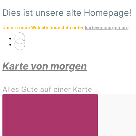
Zum
Dies ist unsere alte Homepage!
Hauptinhalt
springen
Unsere neue Website findest du unter
kartevonmorgen.org
Karte von morgen
Alles Gute auf einer Karte