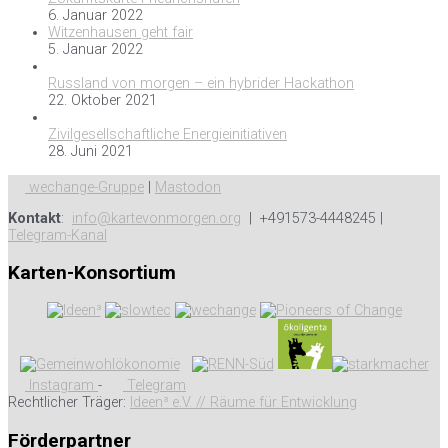
6. Januar 2022
Witzenhausen geht fair
5. Januar 2022
Russland von morgen – ein hybrider Hackathon
22. Oktober 2021
Zivilgesellschaftliche Energieinitiativen
28. Juni 2021
wechange-Gruppe
|
Mastodon
Kontakt
:
info@kartevonmorgen.org
| +491573-4448245 |
Telegram-Kanal
Karten-Konsortium
Instagram
-
Telegram
Rechtlicher Träger:
Ideen³ e.V. // Räume für Entwicklung
Förderpartner