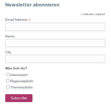
Newsletter abonnieren
*
indicates required
*
Email Address
Name
City
Was bist du?
Interessiert
RegionalpilotIn
ThemenpilotIn