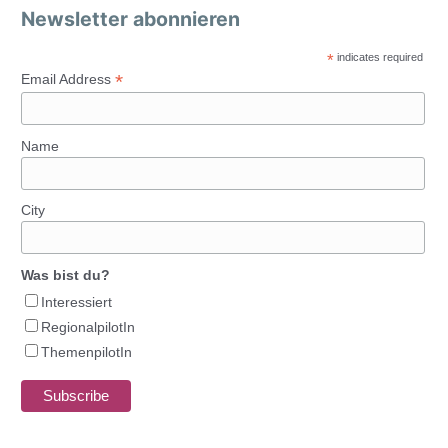
Newsletter abonnieren
*
indicates required
*
Email Address
Name
City
Was bist du?
Interessiert
RegionalpilotIn
ThemenpilotIn