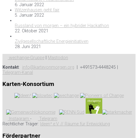
6. Januar 2022
Witzenhausen geht fair
5. Januar 2022
Russland von morgen – ein hybrider Hackathon
22. Oktober 2021
Zivilgesellschaftliche Energieinitiativen
28. Juni 2021
wechange-Gruppe
|
Mastodon
Kontakt
:
info@kartevonmorgen.org
| +491573-4448245 |
Telegram-Kanal
Karten-Konsortium
Instagram
-
Telegram
Rechtlicher Träger:
Ideen³ e.V. // Räume für Entwicklung
Förderpartner