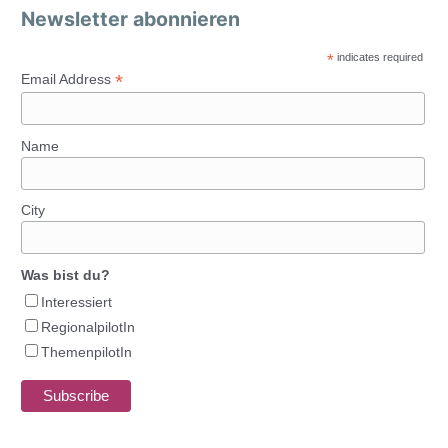
Newsletter abonnieren
*
indicates required
*
Email Address
Name
City
Was bist du?
Interessiert
RegionalpilotIn
ThemenpilotIn