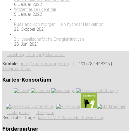
6. Januar 2022
Witzenhausen geht fair
5. Januar 2022
Russland von morgen – ein hybrider Hackathon
22. Oktober 2021
Zivilgesellschaftliche Energieinitiativen
28. Juni 2021
wechange-Gruppe
|
Mastodon
Kontakt
:
info@kartevonmorgen.org
| +491573-4448245 |
Telegram-Kanal
Karten-Konsortium
Instagram
-
Telegram
Rechtlicher Träger:
Ideen³ e.V. // Räume für Entwicklung
Förderpartner