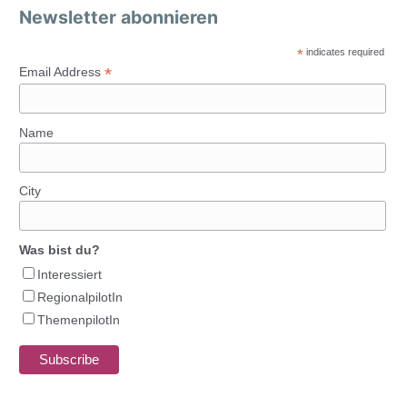
Newsletter abonnieren
*
indicates required
*
Email Address
Name
City
Was bist du?
Interessiert
RegionalpilotIn
ThemenpilotIn