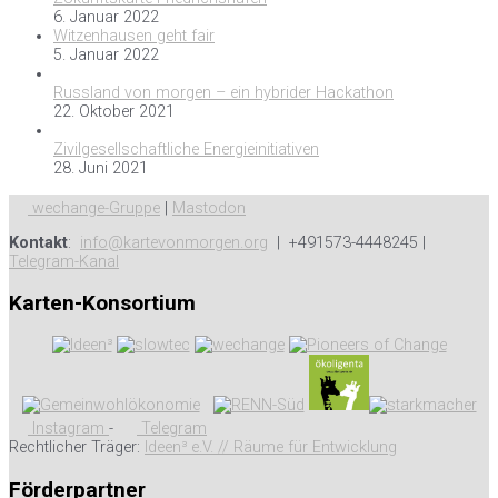
6. Januar 2022
Witzenhausen geht fair
5. Januar 2022
Russland von morgen – ein hybrider Hackathon
22. Oktober 2021
Zivilgesellschaftliche Energieinitiativen
28. Juni 2021
wechange-Gruppe
|
Mastodon
Kontakt
:
info@kartevonmorgen.org
| +491573-4448245 |
Telegram-Kanal
Karten-Konsortium
Instagram
-
Telegram
Rechtlicher Träger:
Ideen³ e.V. // Räume für Entwicklung
Förderpartner