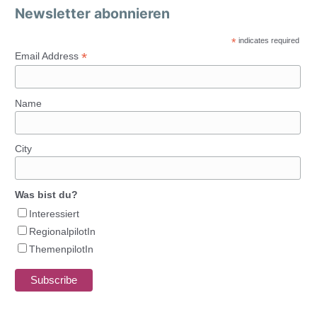
Newsletter abonnieren
*
indicates required
*
Email Address
Name
City
Was bist du?
Interessiert
RegionalpilotIn
ThemenpilotIn