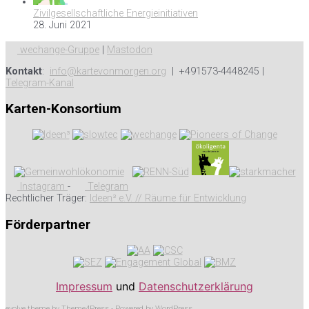
Zivilgesellschaftliche Energieinitiativen
28. Juni 2021
wechange-Gruppe
|
Mastodon
Kontakt
:
info@kartevonmorgen.org
| +491573-4448245 |
Telegram-Kanal
Karten-Konsortium
Instagram
-
Telegram
Rechtlicher Träger:
Ideen³ e.V. // Räume für Entwicklung
Förderpartner
Impressum
und
Datenschutzerklärung
evolve
theme by Theme4Press - Powered by
WordPress