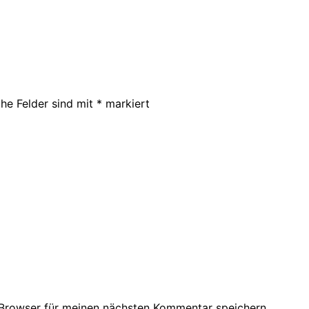
che Felder sind mit
*
markiert
Browser für meinen nächsten Kommentar speichern.