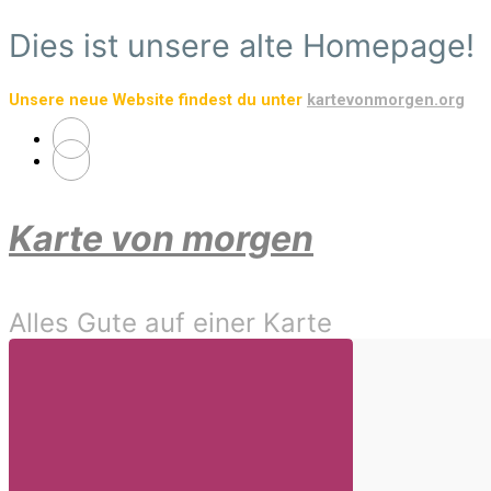
Zum
Dies ist unsere alte Homepage!
Hauptinhalt
springen
Unsere neue Website findest du unter
kartevonmorgen.org
Karte von morgen
Alles Gute auf einer Karte