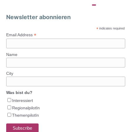
Newsletter abonnieren
*
indicates required
*
Email Address
Name
City
Was bist du?
Interessiert
RegionalpilotIn
ThemenpilotIn