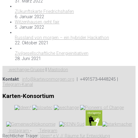
31. März 2022
ZUkunftskarte Friedrichshafen
6. Januar 2022
Witzenhausen geht fair
5. Januar 2022
Russland von morgen – ein hybrider Hackathon
22. Oktober 2021
Zivilgesellschaftliche Energieinitiativen
28. Juni 2021
wechange-Gruppe
|
Mastodon
Kontakt
:
info@kartevonmorgen.org
| +491573-4448245 |
Telegram-Kanal
Karten-Konsortium
Instagram
-
Telegram
Rechtlicher Träger:
Ideen³ e.V. // Räume für Entwicklung