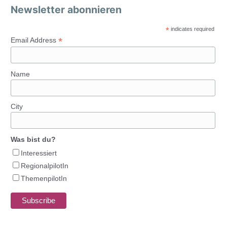
Newsletter abonnieren
*
indicates required
*
Email Address
Name
City
Was bist du?
Interessiert
RegionalpilotIn
ThemenpilotIn