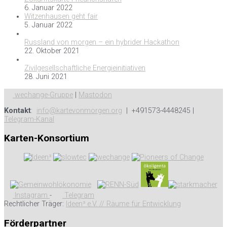
6. Januar 2022
Witzenhausen geht fair
5. Januar 2022
Russland von morgen – ein hybrider Hackathon
22. Oktober 2021
Zivilgesellschaftliche Energieinitiativen
28. Juni 2021
wechange-Gruppe
|
Mastodon
Kontakt
:
info@kartevonmorgen.org
| +491573-4448245 |
Telegram-Kanal
Karten-Konsortium
Instagram
-
Telegram
Rechtlicher Träger:
Ideen³ e.V. // Räume für Entwicklung
Förderpartner