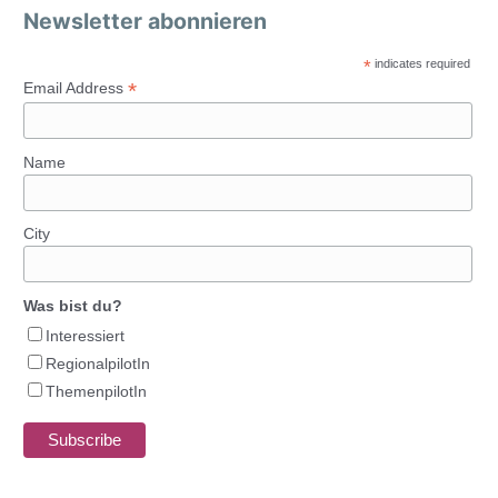
Newsletter abonnieren
*
indicates required
*
Email Address
Name
City
Was bist du?
Interessiert
RegionalpilotIn
ThemenpilotIn