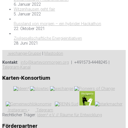
6. Januar 2022
Witzenhausen geht fair
5. Januar 2022
Russland von morgen – ein hybrider Hackathon
22. Oktober 2021
Zivilgesellschaftliche Energieinitiativen
28. Juni 2021
wechange-Gruppe
|
Mastodon
Kontakt
:
info@kartevonmorgen.org
| +491573-4448245 |
Telegram-Kanal
Karten-Konsortium
Instagram
-
Telegram
Rechtlicher Träger:
Ideen³ e.V. // Räume für Entwicklung
Förderpartner