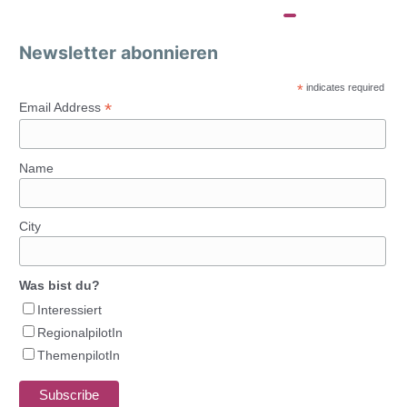
Newsletter abonnieren
*
indicates required
*
Email Address
Name
City
Was bist du?
Interessiert
RegionalpilotIn
ThemenpilotIn