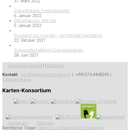
31. März 2022
ZUkunftskarte Friedrichshafen
6. Januar 2022
Witzenhausen geht fair
5. Januar 2022
Russland von morgen – ein hybrider Hackathon
22. Oktober 2021
Zivilgesellschaftliche Energieinitiativen
28. Juni 2021
wechange-Gruppe
|
Mastodon
Kontakt
:
info@kartevonmorgen.org
| +491573-4448245 |
Telegram-Kanal
Karten-Konsortium
Instagram
-
Telegram
Rechtlicher Träger:
Ideen³ e.V. // Räume für Entwicklung