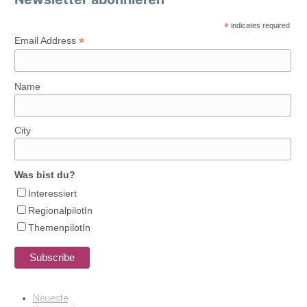
*
indicates required
*
Email Address
Name
City
Was bist du?
Interessiert
RegionalpilotIn
ThemenpilotIn
Neueste