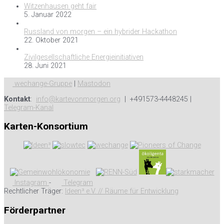
Witzenhausen geht fair
5. Januar 2022
Russland von morgen – ein hybrider Hackathon
22. Oktober 2021
Zivilgesellschaftliche Energieinitiativen
28. Juni 2021
wechange-Gruppe
|
Mastodon
Kontakt
:
info@kartevonmorgen.org
| +491573-4448245 |
Telegram-Kanal
Karten-Konsortium
Instagram
-
Telegram
Rechtlicher Träger:
Ideen³ e.V. // Räume für Entwicklung
Förderpartner