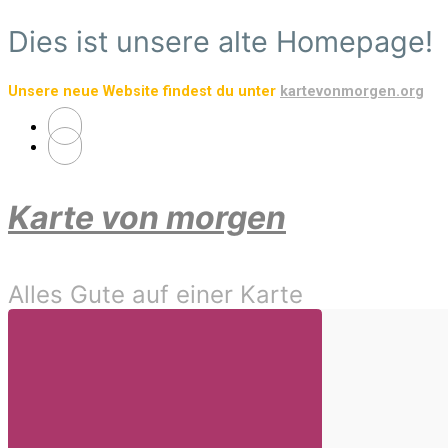
Zum
Dies ist unsere alte Homepage!
Hauptinhalt
springen
Unsere neue Website findest du unter
kartevonmorgen.org
Karte von morgen
Alles Gute auf einer Karte