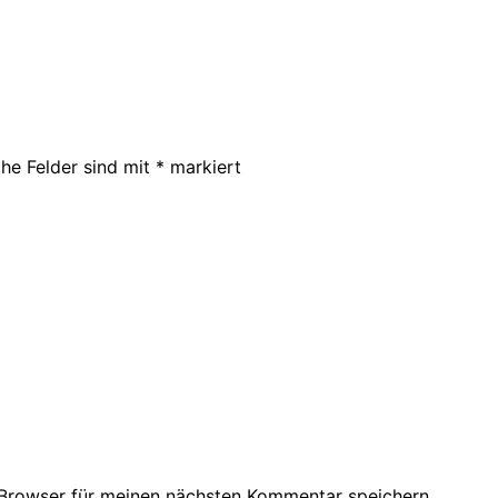
che Felder sind mit
*
markiert
Browser für meinen nächsten Kommentar speichern.