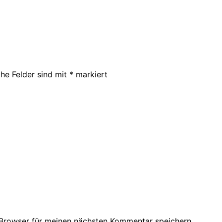
che Felder sind mit
*
markiert
Browser für meinen nächsten Kommentar speichern.