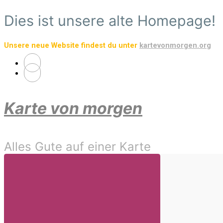
Zum
Dies ist unsere alte Homepage!
Hauptinhalt
springen
Unsere neue Website findest du unter
kartevonmorgen.org
Karte von morgen
Alles Gute auf einer Karte