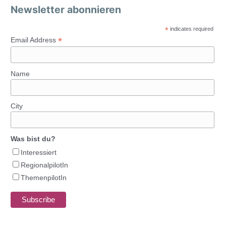
Newsletter abonnieren
*
indicates required
*
Email Address
Name
City
Was bist du?
Interessiert
RegionalpilotIn
ThemenpilotIn