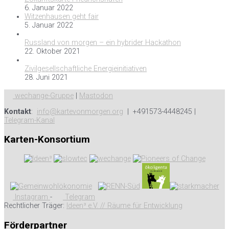
6. Januar 2022
Witzenhausen geht fair
5. Januar 2022
Russland von morgen – ein hybrider Hackathon
22. Oktober 2021
Zivilgesellschaftliche Energieinitiativen
28. Juni 2021
wechange-Gruppe
|
Mastodon
Kontakt
:
info@kartevonmorgen.org
| +491573-4448245 |
Telegram-Kanal
Karten-Konsortium
Instagram
-
Telegram
Rechtlicher Träger:
Ideen³ e.V. // Räume für Entwicklung
Förderpartner