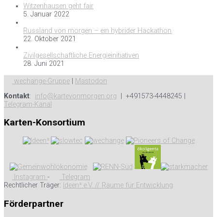
Witzenhausen geht fair
5. Januar 2022
Russland von morgen – ein hybrider Hackathon
22. Oktober 2021
Zivilgesellschaftliche Energieinitiativen
28. Juni 2021
wechange-Gruppe
|
Mastodon
Kontakt
:
info@kartevonmorgen.org
| +491573-4448245 |
Telegram-Kanal
Karten-Konsortium
Instagram
-
Telegram
Rechtlicher Träger:
Ideen³ e.V. // Räume für Entwicklung
Förderpartner