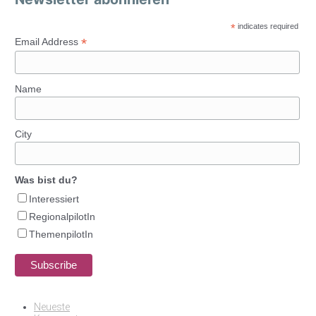
*
indicates required
*
Email Address
Name
City
Was bist du?
Interessiert
RegionalpilotIn
ThemenpilotIn
Neueste