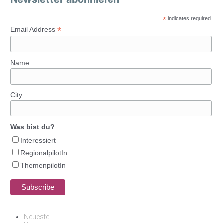
*
indicates required
*
Email Address
Name
City
Was bist du?
Interessiert
RegionalpilotIn
ThemenpilotIn
Neueste