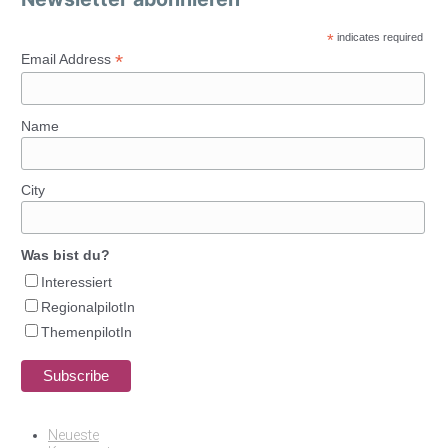
*
indicates required
*
Email Address
Name
City
Was bist du?
Interessiert
RegionalpilotIn
ThemenpilotIn
Neueste