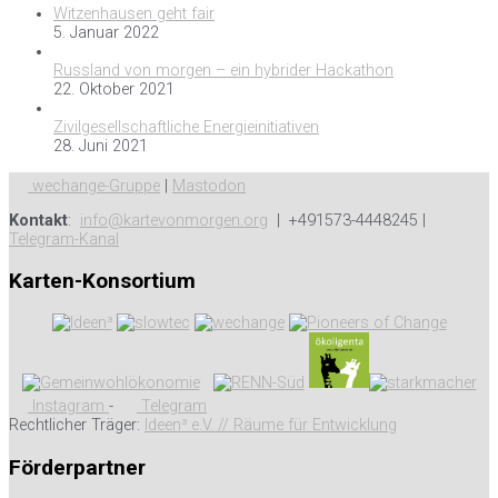
Witzenhausen geht fair
5. Januar 2022
Russland von morgen – ein hybrider Hackathon
22. Oktober 2021
Zivilgesellschaftliche Energieinitiativen
28. Juni 2021
wechange-Gruppe
|
Mastodon
Kontakt
:
info@kartevonmorgen.org
| +491573-4448245 |
Telegram-Kanal
Karten-Konsortium
Instagram
-
Telegram
Rechtlicher Träger:
Ideen³ e.V. // Räume für Entwicklung
Förderpartner