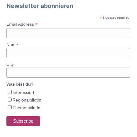
Newsletter abonnieren
*
indicates required
*
Email Address
Name
City
Was bist du?
Interessiert
RegionalpilotIn
ThemenpilotIn