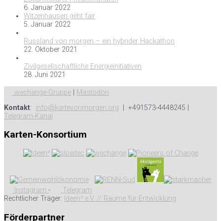
6. Januar 2022
Witzenhausen geht fair
5. Januar 2022
Russland von morgen – ein hybrider Hackathon
22. Oktober 2021
Zivilgesellschaftliche Energieinitiativen
28. Juni 2021
wechange-Gruppe
|
Mastodon
Kontakt
:
info@kartevonmorgen.org
| +491573-4448245 |
Telegram-Kanal
Karten-Konsortium
Instagram
-
Telegram
Rechtlicher Träger:
Ideen³ e.V. // Räume für Entwicklung
Förderpartner