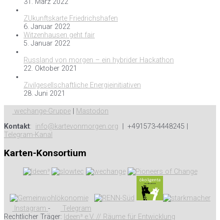
31. März 2022
ZUkunftskarte Friedrichshafen
6. Januar 2022
Witzenhausen geht fair
5. Januar 2022
Russland von morgen – ein hybrider Hackathon
22. Oktober 2021
Zivilgesellschaftliche Energieinitiativen
28. Juni 2021
wechange-Gruppe
|
Mastodon
Kontakt
:
info@kartevonmorgen.org
| +491573-4448245 |
Telegram-Kanal
Karten-Konsortium
Instagram
-
Telegram
Rechtlicher Träger:
Ideen³ e.V. // Räume für Entwicklung