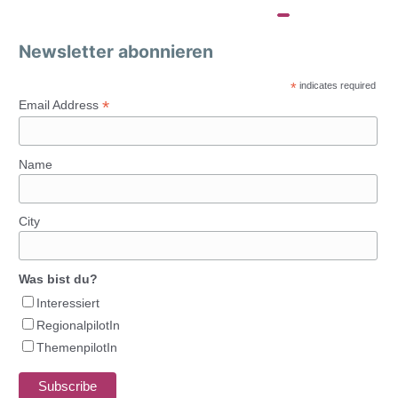
Newsletter abonnieren
*
indicates required
*
Email Address
Name
City
Was bist du?
Interessiert
RegionalpilotIn
ThemenpilotIn