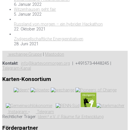
6. Januar 2022
Witzenhausen geht fair
5. Januar 2022
Russland von morgen – ein hybrider Hackathon
22. Oktober 2021
Zivilgesellschaftliche Energieinitiativen
28. Juni 2021
wechange-Gruppe
|
Mastodon
Kontakt
:
info@kartevonmorgen.org
| +491573-4448245 |
Telegram-Kanal
Karten-Konsortium
Instagram
-
Telegram
Rechtlicher Träger:
Ideen³ e.V. // Räume für Entwicklung
Förderpartner