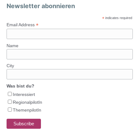
Newsletter abonnieren
*
indicates required
*
Email Address
Name
City
Was bist du?
Interessiert
RegionalpilotIn
ThemenpilotIn