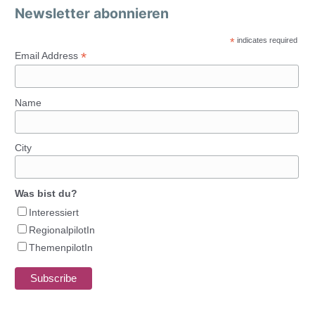
Newsletter abonnieren
*
indicates required
*
Email Address
Name
City
Was bist du?
Interessiert
RegionalpilotIn
ThemenpilotIn