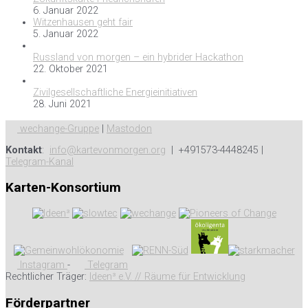
6. Januar 2022
Witzenhausen geht fair
5. Januar 2022
Russland von morgen – ein hybrider Hackathon
22. Oktober 2021
Zivilgesellschaftliche Energieinitiativen
28. Juni 2021
wechange-Gruppe
|
Mastodon
Kontakt
:
info@kartevonmorgen.org
| +491573-4448245 |
Telegram-Kanal
Karten-Konsortium
Instagram
-
Telegram
Rechtlicher Träger:
Ideen³ e.V. // Räume für Entwicklung
Förderpartner